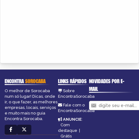
ENCONTRA
SOROCABA
LINKS RÁPIDOS
NOVIDADES POR E-
MAIL
O melhor de Sorocaba
Sobre
num só lugar! Dicas, onde
EncontraSorocaba
ir, o que fazer, as melhores
Fale com o
empresas, locais, serviços
EncontraSorocaba
e muito mais no guia
Encontra Sorocaba.
ANUNCIE
:
Com
destaque
|
Grátis