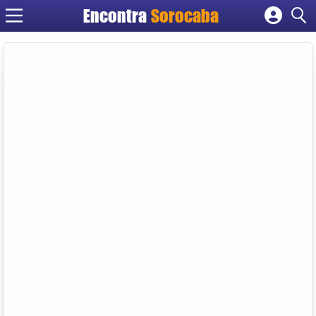
Encontra
Sorocaba
Cadastrar empresa
Fazer login
Criar conta