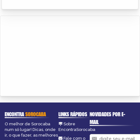
ENCONTRA
SOROCABA
LINKS RÁPIDOS
NOVIDADES POR E-
MAIL
O melhor de Sorocaba
Sobre
num só lugar! Dicas, onde
EncontraSorocaba
ir, o que fazer, as melhores
Fale com o