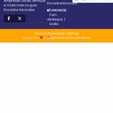
empresas, locais, serviços
EncontraSorocaba
e muito mais no guia
Encontra Sorocaba.
ANUNCIE
:
Com
destaque
|
Grátis
Termos
|
Privacidade
|
Sitemap
Criado com
e
pelo time do EncontraBrasil