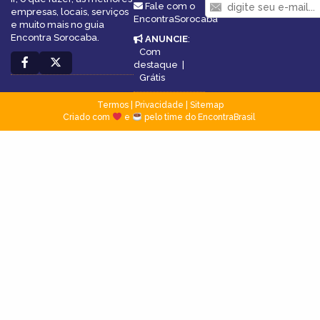
Fale com o
empresas, locais, serviços
EncontraSorocaba
e muito mais no guia
Encontra Sorocaba.
ANUNCIE
:
Com
destaque
|
Grátis
Termos
|
Privacidade
|
Sitemap
Criado com
e
pelo time do EncontraBrasil