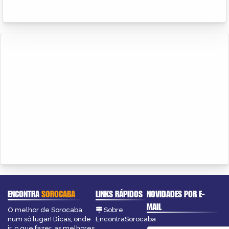
ENCONTRA
SOROCABA
LINKS RÁPIDOS
NOVIDADES POR E-
MAIL
O melhor de Sorocaba
Sobre
num só lugar! Dicas, onde
EncontraSorocaba
ir, o que fazer, as melhores