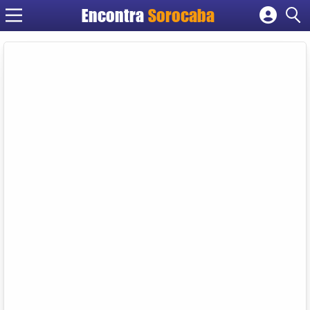
Encontra
Sorocaba
Cadastrar empresa
Fazer login
Criar conta