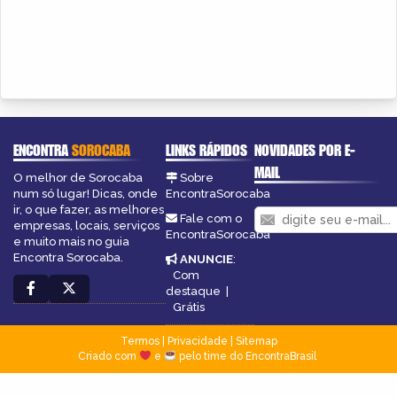
ENCONTRA
SOROCABA
LINKS RÁPIDOS
NOVIDADES POR E-
MAIL
O melhor de Sorocaba
Sobre
num só lugar! Dicas, onde
EncontraSorocaba
ir, o que fazer, as melhores
Fale com o
empresas, locais, serviços
EncontraSorocaba
e muito mais no guia
Encontra Sorocaba.
ANUNCIE
:
Com
destaque
|
Grátis
Termos
|
Privacidade
|
Sitemap
Criado com
e
pelo time do EncontraBrasil