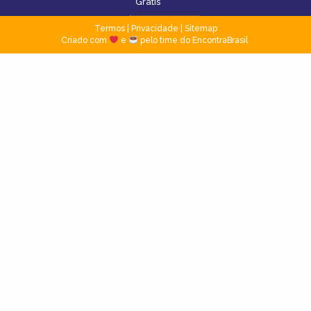
Grátis
Termos
|
Privacidade
|
Sitemap
Criado com
e
pelo time do EncontraBrasil