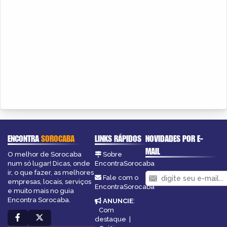
ENCONTRA
SOROCABA
LINKS RÁPIDOS
NOVIDADES POR E-
MAIL
O melhor de Sorocaba
Sobre
num só lugar! Dicas, onde
EncontraSorocaba
ir, o que fazer, as melhores
Fale com o
empresas, locais, serviços
EncontraSorocaba
e muito mais no guia
Encontra Sorocaba.
ANUNCIE
:
Com
destaque
|