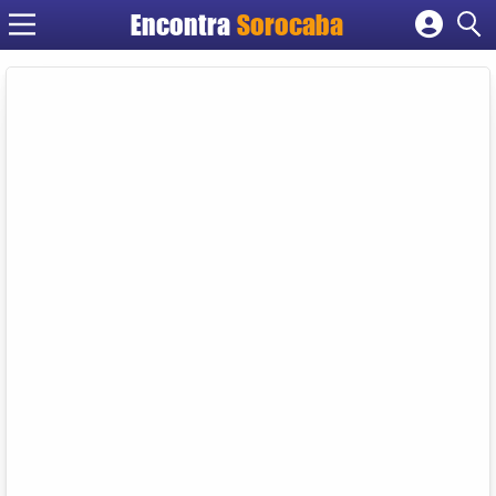
Encontra
Sorocaba
Cadastrar empresa
Fazer login
Criar conta