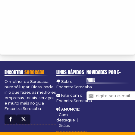
ENCONTRA
SOROCABA
LINKS RÁPIDOS
NOVIDADES POR E-
MAIL
O melhor de Sorocaba
Sobre
num só lugar! Dicas, onde
EncontraSorocaba
ir, o que fazer, as melhores
Fale com o
empresas, locais, serviços
EncontraSorocaba
e muito mais no guia
Encontra Sorocaba.
ANUNCIE
:
Com
destaque
|
Grátis