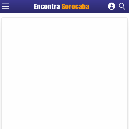
Encontra
Sorocaba
Cadastrar empresa
Fazer login
Criar conta