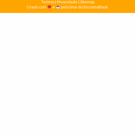
Termos
|
Privacidade
|
Sitemap
Criado com
e
pelo time do EncontraBrasil