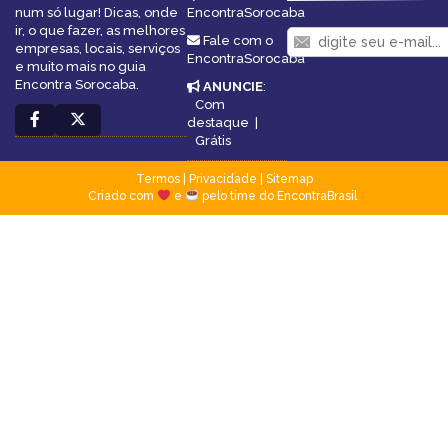
num só lugar! Dicas, onde
EncontraSorocaba
ir, o que fazer, as melhores
Fale com o
empresas, locais, serviços
EncontraSorocaba
e muito mais no guia
Encontra Sorocaba.
ANUNCIE
:
Com
destaque
|
Grátis
Termos
|
Privacidade
|
Sitemap
Criado com
e
pelo time do EncontraBrasil