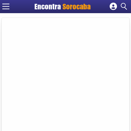
Encontra
Sorocaba
Cadastrar empresa
Fazer login
Criar conta