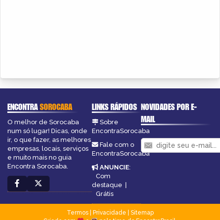
ENCONTRA
SOROCABA
LINKS RÁPIDOS
NOVIDADES POR E-
MAIL
O melhor de Sorocaba
Sobre
num só lugar! Dicas, onde
EncontraSorocaba
ir, o que fazer, as melhores
Fale com o
empresas, locais, serviços
EncontraSorocaba
e muito mais no guia
Encontra Sorocaba.
ANUNCIE
:
Com
destaque
|
Grátis
Termos
|
Privacidade
|
Sitemap