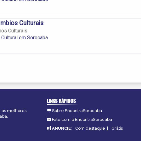
âmbios Culturais
ios Culturais
 Cultural em Sorocaba
LINKS RÁPIDOS
, as melhores
Sobre EncontraSorocaba
aba.
Fale com o EncontraSorocaba
ANUNCIE
:
Com destaque
|
Grátis