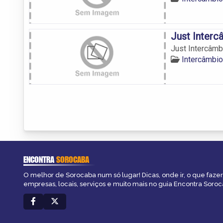
Just Interc
Just Intercâmb
Intercâmbio
ENCONTRA
SOROCABA
O melhor de Sorocaba num só lugar! Dicas, onde ir, o que fazer
empresas, locais, serviços e muito mais no guia Encontra Soroc