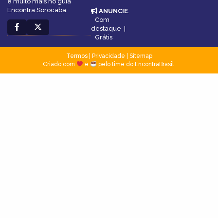
e muito mais no guia
Encontra Sorocaba.
ANUNCIE
:
Com
destaque
|
Grátis
Termos
|
Privacidade
|
Sitemap
Criado com
e
pelo time do EncontraBrasil