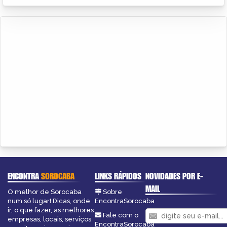
ENCONTRA
SOROCABA
LINKS RÁPIDOS
NOVIDADES POR E-
MAIL
O melhor de Sorocaba
Sobre
num só lugar! Dicas, onde
EncontraSorocaba
ir, o que fazer, as melhores
Fale com o
empresas, locais, serviços
EncontraSorocaba