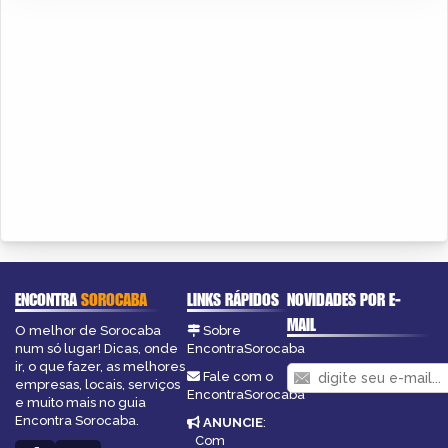
ENCONTRA
SOROCABA
LINKS RÁPIDOS
NOVIDADES POR E-
MAIL
O melhor de Sorocaba
Sobre
num só lugar! Dicas, onde
EncontraSorocaba
ir, o que fazer, as melhores
Fale com o
empresas, locais, serviços
EncontraSorocaba
e muito mais no guia
Encontra Sorocaba.
ANUNCIE
:
Com