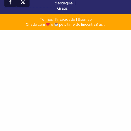
destaque
|
Grátis
Termos
|
Privacidade
|
Sitemap
Criado com
e
pelo time do EncontraBrasil