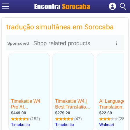
Encontra
Sorocaba
Cadastrar empresa
Fazer login
tradução simultânea em Sorocaba
Criar conta