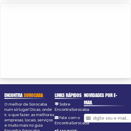
ENCONTRA
SOROCABA
LINKS RÁPIDOS
NOVIDADES POR E-
MAIL
O melhor de Sorocaba
Sobre
num só lugar! Dicas, onde
EncontraSorocaba
ir, o que fazer, as melhores
Fale com o
empresas, locais, serviços
EncontraSorocaba
e muito mais no guia
Encontra Sorocaba.