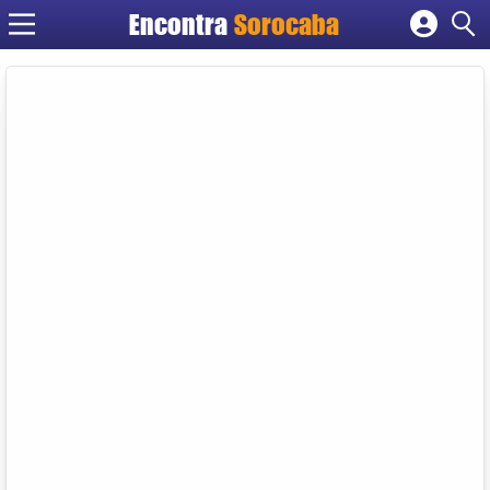
Encontra
Sorocaba
Cadastrar empresa
Fazer login
Criar conta