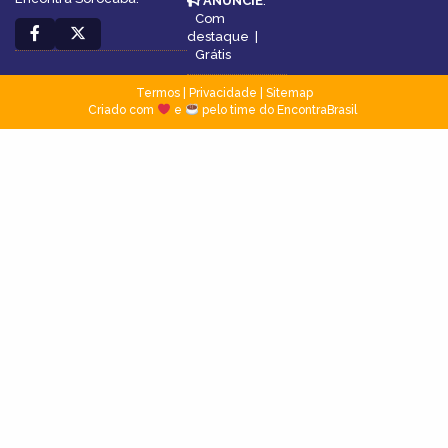
ANUNCIE
:
Com
destaque
|
Grátis
Termos
|
Privacidade
|
Sitemap
Criado com
e
pelo time do EncontraBrasil