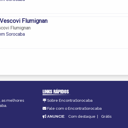
 Vescovi Flumignan
scovi Flumignan
 em Sorocaba
LINKS RÁPIDOS
, as melhores
Sobre EncontraSorocaba
aba.
Fale com o EncontraSorocaba
ANUNCIE
:
Com destaque
|
Grátis