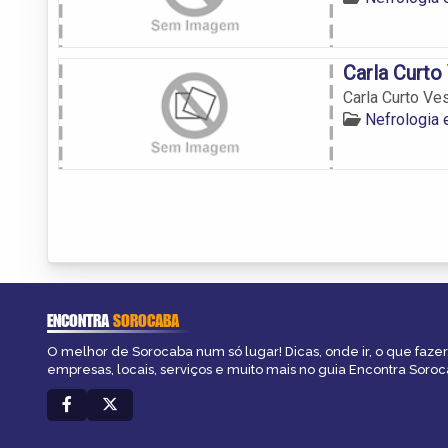
Carla Curto
Carla Curto Ve
Nefrologia
ENCONTRA
SOROCABA
O melhor de Sorocaba num só lugar! Dicas, onde ir, o que fazer
empresas, locais, serviços e muito mais no guia Encontra Soroc