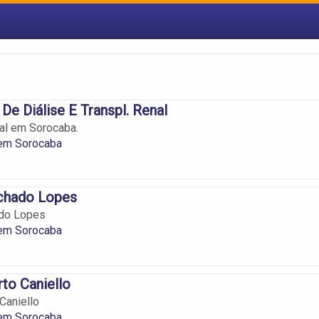
De Diálise E Transpl. Renal
al em Sorocaba.
 em Sorocaba
chado Lopes
do Lopes
 em Sorocaba
rto Caniello
Caniello
 em Sorocaba