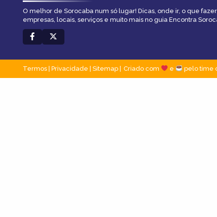
O melhor de Sorocaba num só lugar! Dicas, onde ir, o que fazer
empresas, locais, serviços e muito mais no guia Encontra Soroc
Termos
|
Privacidade
|
Sitemap
Criado com
e
pelo time 