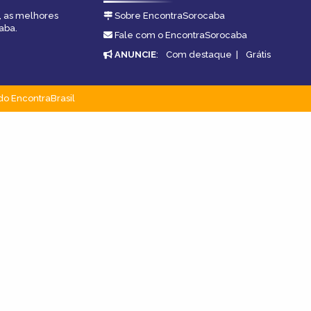
, as melhores
Sobre EncontraSorocaba
aba.
Fale com o EncontraSorocaba
ANUNCIE
:
Com destaque
|
Grátis
do EncontraBrasil