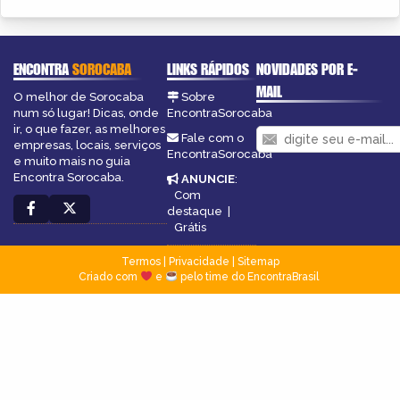
ENCONTRA
SOROCABA
LINKS RÁPIDOS
NOVIDADES POR E-
MAIL
O melhor de Sorocaba
Sobre
num só lugar! Dicas, onde
EncontraSorocaba
ir, o que fazer, as melhores
Fale com o
empresas, locais, serviços
EncontraSorocaba
e muito mais no guia
Encontra Sorocaba.
ANUNCIE
:
Com
destaque
|
Grátis
Termos
|
Privacidade
|
Sitemap
Criado com
e
pelo time do EncontraBrasil