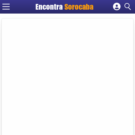
Encontra
Sorocaba
Cadastrar empresa
Fazer login
Criar conta