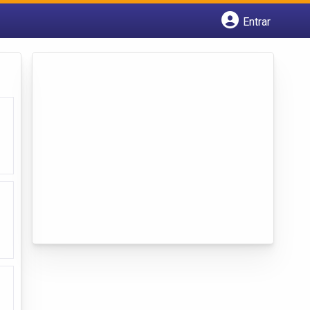
Entrar
Cadastrar empresa
Fazer login
Criar conta