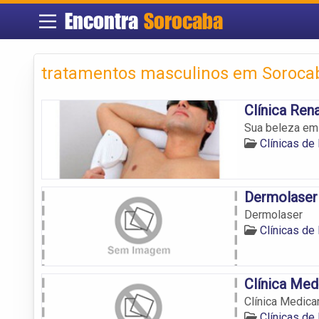
Encontra
Sorocaba
tratamentos masculinos em Soroca
Clínica Ren
Sua beleza em 
Clínicas de
Dermolaser
Dermolaser
Clínicas de
Clínica Med
Clínica Medica
Clínicas de