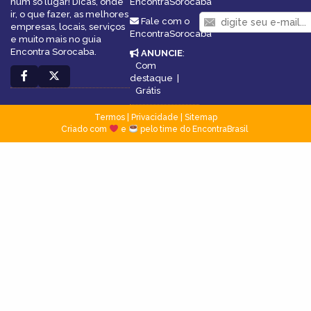
num só lugar! Dicas, onde
EncontraSorocaba
ir, o que fazer, as melhores
Fale com o
empresas, locais, serviços
EncontraSorocaba
e muito mais no guia
Encontra Sorocaba.
ANUNCIE
:
Com
destaque
|
Grátis
Termos
|
Privacidade
|
Sitemap
Criado com
e
pelo time do EncontraBrasil