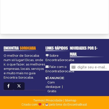
ENCONTRA
SOROCABA
LINKS RÁPIDOS
NOVIDADES POR E-
MAIL
O melhor de Sorocaba
Sobre
num só lugar! Dicas, onde
EncontraSorocaba
ir, o que fazer, as melhores
Fale com o
empresas, locais, serviços
EncontraSorocaba
e muito mais no guia
Encontra Sorocaba.
ANUNCIE
:
Com
destaque
|
Grátis
Termos
|
Privacidade
|
Sitemap
Criado com
e
pelo time do EncontraBrasil