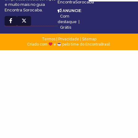
EncontraSorocaba
e muito mais no guia
Encontra Sorocaba.
ANUNCIE
:
Com
destaque
|
Grátis
Termos
|
Privacidade
|
Sitemap
Criado com
e
pelo time do EncontraBrasil