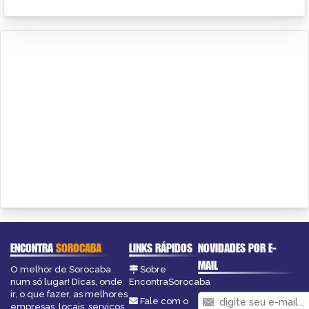
ENCONTRA
SOROCABA
LINKS RÁPIDOS
NOVIDADES POR E-
MAIL
O melhor de Sorocaba
Sobre
num só lugar! Dicas, onde
EncontraSorocaba
ir, o que fazer, as melhores
Fale com o
empresas, locais, serviços