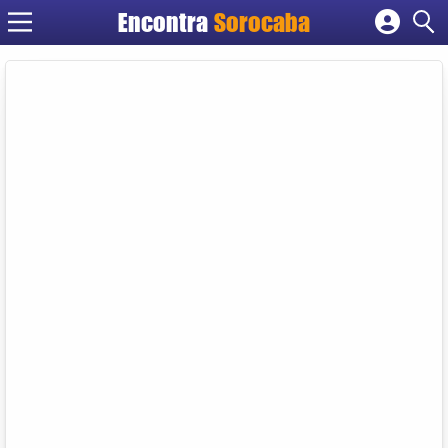
Encontra
Sorocaba
Cadastrar empresa
Fazer login
Criar conta