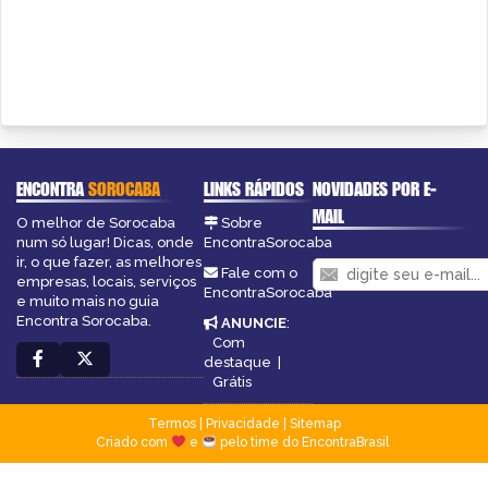
ENCONTRA
SOROCABA
LINKS RÁPIDOS
NOVIDADES POR E-
MAIL
O melhor de Sorocaba
Sobre
num só lugar! Dicas, onde
EncontraSorocaba
ir, o que fazer, as melhores
Fale com o
empresas, locais, serviços
EncontraSorocaba
e muito mais no guia
Encontra Sorocaba.
ANUNCIE
:
Com
destaque
|
Grátis
Termos
|
Privacidade
|
Sitemap
Criado com
e
pelo time do EncontraBrasil