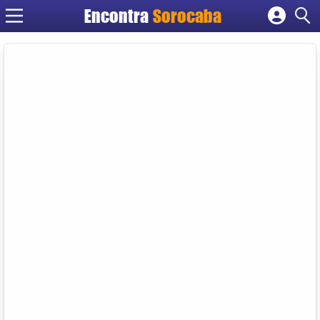
Encontra
Sorocaba
Cadastrar empresa
Fazer login
Criar conta