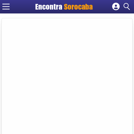
Encontra
Sorocaba
Cadastrar empresa
Fazer login
Criar conta