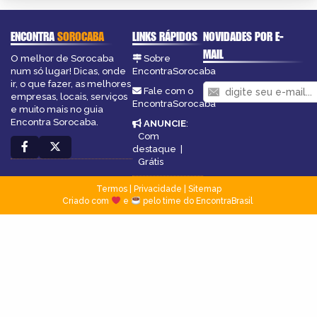
ENCONTRA
SOROCABA
LINKS RÁPIDOS
NOVIDADES POR E-
MAIL
O melhor de Sorocaba
Sobre
num só lugar! Dicas, onde
EncontraSorocaba
ir, o que fazer, as melhores
Fale com o
empresas, locais, serviços
EncontraSorocaba
e muito mais no guia
Encontra Sorocaba.
ANUNCIE
:
Com
destaque
|
Grátis
Termos
|
Privacidade
|
Sitemap
Criado com
e
pelo time do EncontraBrasil