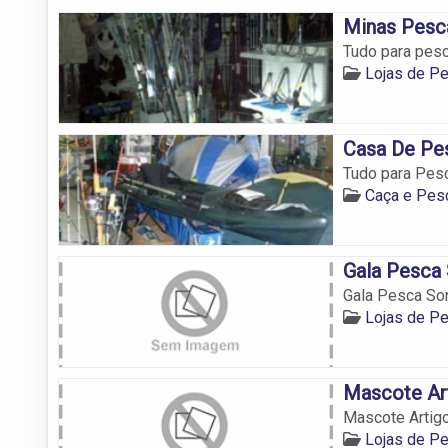
Minas Pesc
Tudo para pesc
Lojas de P
Casa De Pe
Tudo para Pes
Caça e Pes
Gala Pesca
Gala Pesca So
Lojas de P
Mascote Ar
Mascote Artig
Lojas de P