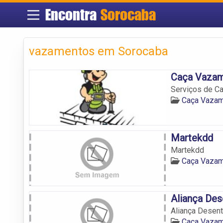
Encontra
Sorocaba
vazamentos em Sorocaba
Caça Vazam
Serviços de C
Caça Vazam
Martekdd
Martekdd
Caça Vazam
Aliança De
Aliança Desen
Caça Vazam