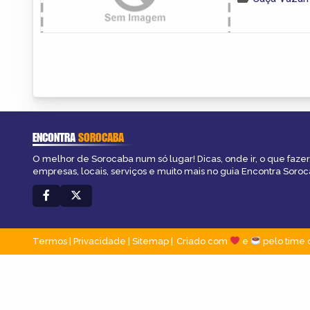
ENCONTRA
SOROCABA
O melhor de Sorocaba num só lugar! Dicas, onde ir, o que fazer
empresas, locais, serviços e muito mais no guia Encontra Soroc
Termos
|
Privacidade
|
Sitemap
Criado com
e
pelo time 