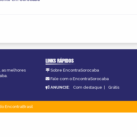
LINKS RÁPIDOS
, as melhores
Sobre EncontraSorocaba
aba.
Fale com o EncontraSorocaba
ANUNCIE
:
Com destaque
|
Grátis
do EncontraBrasil