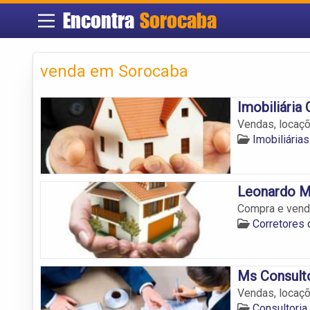
Encontra
Sorocaba
venda em Sorocaba
Imobiliária 
Vendas, locaçõ
Imobiliária
Leonardo M
Compra e vend
Corretores
Ms Consulto
Vendas, locaçõ
Consultoria