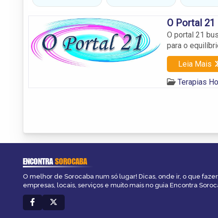
O Portal 21
O portal 21 bu
para o equilíbri
Leia Mais
Terapias Ho
ENCONTRA
SOROCABA
O melhor de Sorocaba num só lugar! Dicas, onde ir, o que fazer
empresas, locais, serviços e muito mais no guia Encontra Soroc