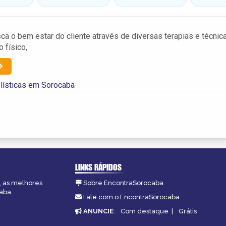
sca o bem estar do cliente através de diversas terapias e técnic
o físico,
lísticas em Sorocaba
LINKS RÁPIDOS
, as melhores
Sobre EncontraSorocaba
aba.
Fale com o EncontraSorocaba
ANUNCIE
:
Com destaque
|
Grátis