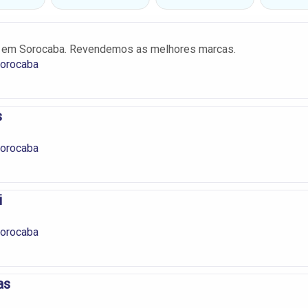
s em Sorocaba. Revendemos as melhores marcas.
Sorocaba
s
Sorocaba
i
Sorocaba
as