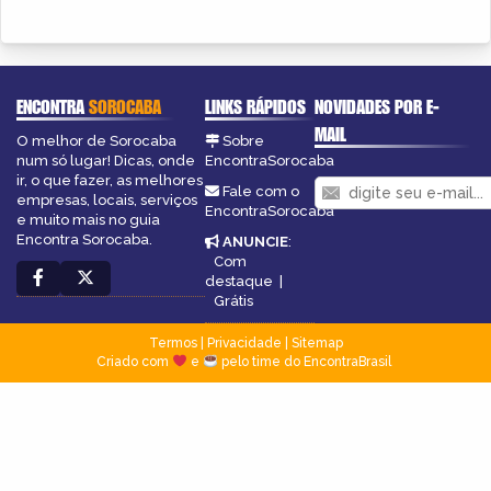
ENCONTRA
SOROCABA
LINKS RÁPIDOS
NOVIDADES POR E-
MAIL
O melhor de Sorocaba
Sobre
num só lugar! Dicas, onde
EncontraSorocaba
ir, o que fazer, as melhores
Fale com o
empresas, locais, serviços
EncontraSorocaba
e muito mais no guia
Encontra Sorocaba.
ANUNCIE
:
Com
destaque
|
Grátis
Termos
|
Privacidade
|
Sitemap
Criado com
e
pelo time do EncontraBrasil