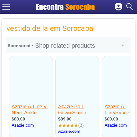
Encontra
Sorocaba
Cadastrar empresa
Fazer login
vestido de la em Sorocaba
Criar conta