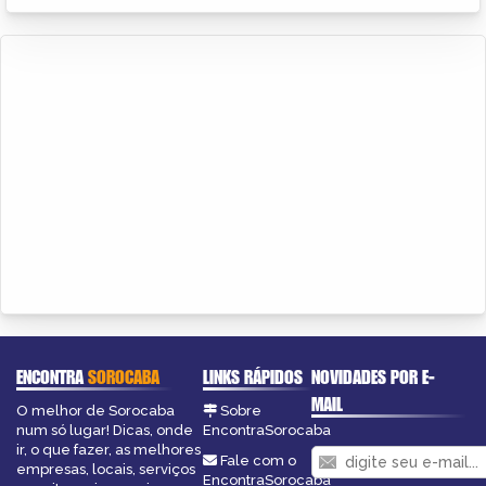
ENCONTRA
SOROCABA
LINKS RÁPIDOS
NOVIDADES POR E-
MAIL
O melhor de Sorocaba
Sobre
num só lugar! Dicas, onde
EncontraSorocaba
ir, o que fazer, as melhores
Fale com o
empresas, locais, serviços
EncontraSorocaba