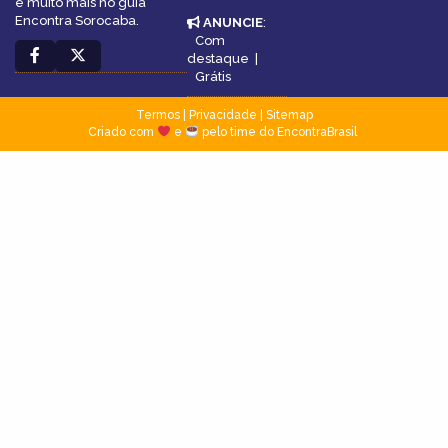
e muito mais no guia
Encontra Sorocaba.
ANUNCIE
:
Com
destaque
|
Grátis
Termos
|
Privacidade
|
Sitemap
Criado com
e
pelo time do EncontraBrasil