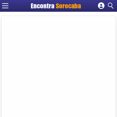
Encontra
Sorocaba
Cadastrar empresa
Fazer login
Criar conta