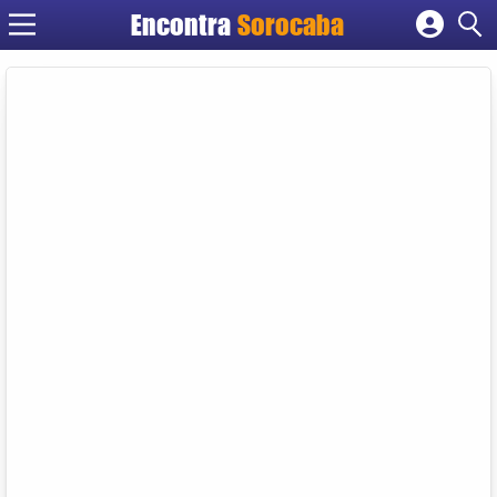
Encontra
Sorocaba
Cadastrar empresa
Fazer login
Criar conta