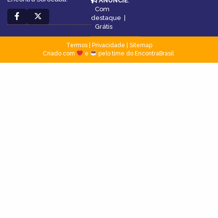
ANUNCIE
:
Com
destaque
|
Grátis
Termos
|
Privacidade
|
Sitemap
Criado com
e
pelo time do EncontraBrasil