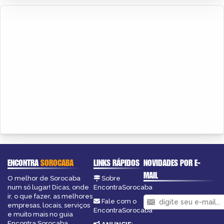
ENCONTRA
SOROCABA
LINKS RÁPIDOS
NOVIDADES POR E-
MAIL
O melhor de Sorocaba
Sobre
num só lugar! Dicas, onde
EncontraSorocaba
ir, o que fazer, as melhores
Fale com o
empresas, locais, serviços
EncontraSorocaba
e muito mais no guia
Encontra Sorocaba.