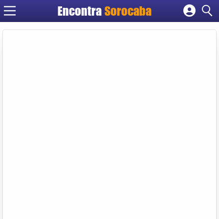
Encontra
Sorocaba
Cadastrar empresa
Fazer login
Criar conta