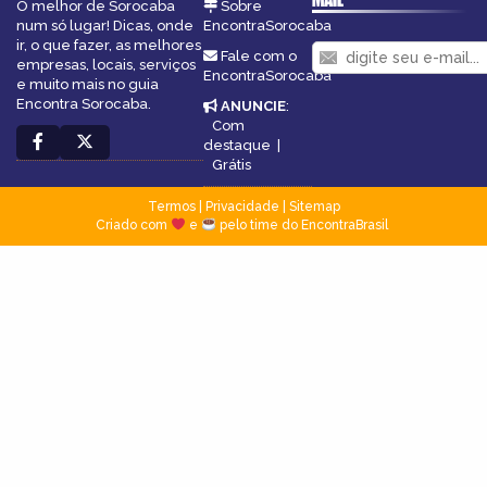
O melhor de Sorocaba
Sobre
num só lugar! Dicas, onde
EncontraSorocaba
ir, o que fazer, as melhores
Fale com o
empresas, locais, serviços
EncontraSorocaba
e muito mais no guia
Encontra Sorocaba.
ANUNCIE
:
Com
destaque
|
Grátis
Termos
|
Privacidade
|
Sitemap
Criado com
e
pelo time do EncontraBrasil