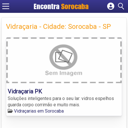
Encontra
Sorocaba
Cadastrar empresa
Fazer login
Vidraçaria - Cidade: Sorocaba - SP
Criar conta
Vidraçaria PK
Soluções inteligentes para o seu lar: vidros espelhos
guarda corpo corrimão e muito mais.
Vidraçarias em Sorocaba