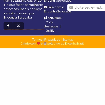
num só lugar! Dicas, onde
EncontraSorocaba
ir, o que fazer, as melhores
Fale com o
empresas, locais, serviços
EncontraSorocaba
e muito mais no guia
Encontra Sorocaba.
ANUNCIE
:
Com
destaque
|
Grátis
Termos
|
Privacidade
|
Sitemap
Criado com
e
pelo time do EncontraBrasil