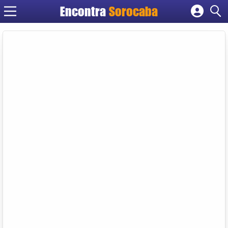
Encontra
Sorocaba
Cadastrar empresa
Fazer login
Criar conta