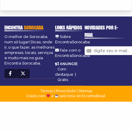
ENCONTRA
SOROCABA
LINKS RÁPIDOS
NOVIDADES POR E-
MAIL
O melhor de Sorocaba
Sobre
num só lugar! Dicas, onde
EncontraSorocaba
ir, o que fazer, as melhores
Fale com o
empresas, locais, serviços
EncontraSorocaba
e muito mais no guia
Encontra Sorocaba.
ANUNCIE
:
Com
destaque
|
Grátis
Termos
|
Privacidade
|
Sitemap
Criado com
e
pelo time do EncontraBrasil