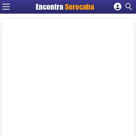
Encontra
Sorocaba
Cadastrar empresa
Fazer login
Criar conta