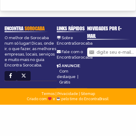
ENCONTRA
SOROCABA
LINKS RÁPIDOS
NOVIDADES POR E-
MAIL
O melhor de Sorocaba
Sobre
num só lugar! Dicas, onde
EncontraSorocaba
ir, o que fazer, as melhores
Fale com o
empresas, locais, serviços
EncontraSorocaba
e muito mais no guia
Encontra Sorocaba.
ANUNCIE
:
Com
destaque
|
Grátis
Termos
|
Privacidade
|
Sitemap
Criado com
e
pelo time do EncontraBrasil