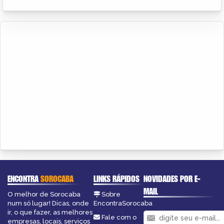
ENCONTRA
SOROCABA
LINKS RÁPIDOS
NOVIDADES POR E-
MAIL
O melhor de Sorocaba
Sobre
num só lugar! Dicas, onde
EncontraSorocaba
ir, o que fazer, as melhores
Fale com o
empresas, locais, serviços