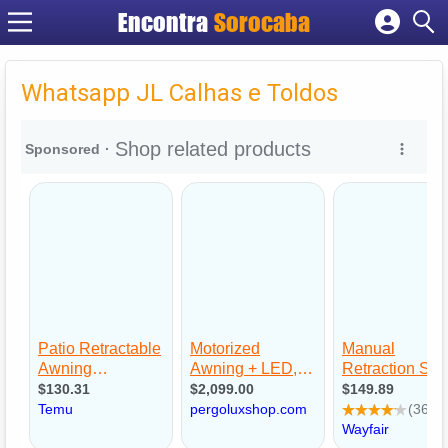
Encontra
Sorocaba
Cadastrar empresa
Fazer login
Whatsapp JL Calhas e Toldos
Criar conta