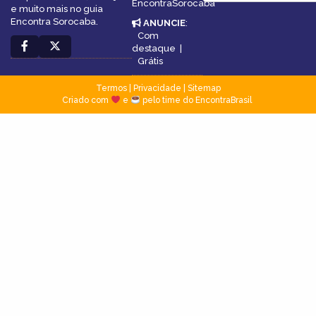
EncontraSorocaba
e muito mais no guia
Encontra Sorocaba.
ANUNCIE
:
Com
destaque
|
Grátis
Termos
|
Privacidade
|
Sitemap
Criado com
e
pelo time do EncontraBrasil