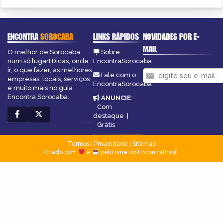
ENCONTRA
SOROCABA
LINKS RÁPIDOS
NOVIDADES POR E-
MAIL
O melhor de Sorocaba
Sobre
num só lugar! Dicas, onde
EncontraSorocaba
ir, o que fazer, as melhores
Fale com o
empresas, locais, serviços
EncontraSorocaba
e muito mais no guia
Encontra Sorocaba.
ANUNCIE
:
Com
destaque
|
Grátis
Termos
|
Privacidade
|
Sitemap
Criado com
e
pelo time do EncontraBrasil