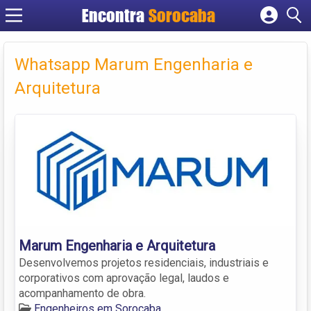
Encontra
Sorocaba
Cadastrar empresa
Fazer login
Whatsapp Marum Engenharia e
Criar conta
Arquitetura
Marum Engenharia e Arquitetura
Desenvolvemos projetos residenciais, industriais e
corporativos com aprovação legal, laudos e
acompanhamento de obra.
Engenheiros em Sorocaba