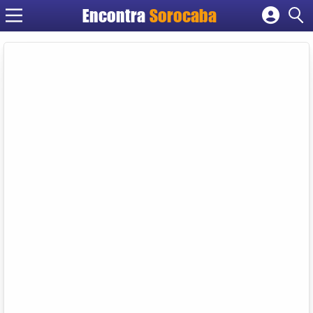
Encontra
Sorocaba
Cadastrar empresa
Fazer login
Criar conta