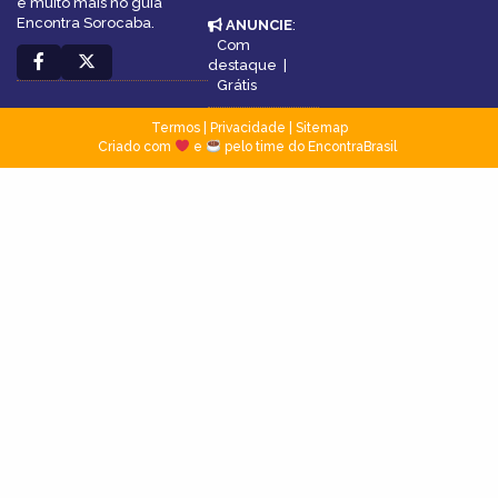
e muito mais no guia
Encontra Sorocaba.
ANUNCIE
:
Com
destaque
|
Grátis
Termos
|
Privacidade
|
Sitemap
Criado com
e
pelo time do EncontraBrasil