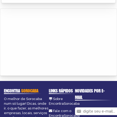
ENCONTRA
SOROCABA
LINKS RÁPIDOS
NOVIDADES POR E-
MAIL
O melhor de Sorocaba
Sobre
num só lugar! Dicas, onde
EncontraSorocaba
ir, o que fazer, as melhores
Fale com o
empresas, locais, serviços
EncontraSorocaba