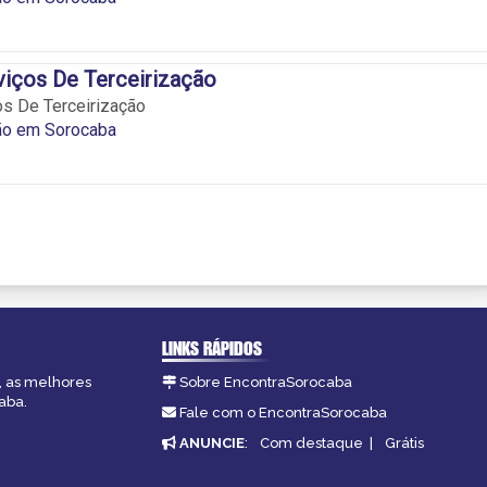
viços De Terceirização
os De Terceirização
ção em Sorocaba
LINKS RÁPIDOS
, as melhores
Sobre EncontraSorocaba
aba.
Fale com o EncontraSorocaba
ANUNCIE
:
Com destaque
|
Grátis