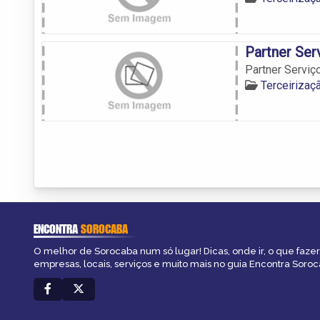
Partner Ser
Partner Serviç
Terceiriza
ENCONTRA
SOROCABA
O melhor de Sorocaba num só lugar! Dicas, onde ir, o que fazer
empresas, locais, serviços e muito mais no guia Encontra Soroc