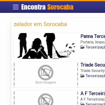
Encontra
Sorocaba
zelador em Sorocaba
Panna Terce
Portaria, limp
Terceiriza
Triade Secu
Triade Securit
Terceiriza
A F Terceir
A F Terceiriza
Terceiriza