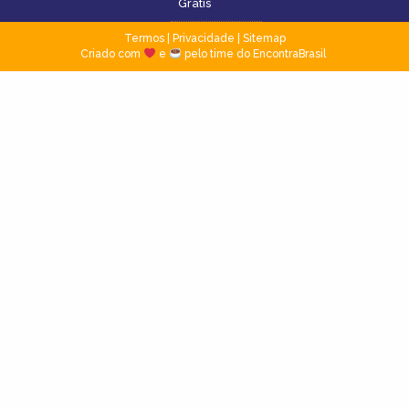
Grátis
Termos
|
Privacidade
|
Sitemap
Criado com
e
pelo time do EncontraBrasil