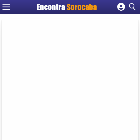
Encontra
Sorocaba
Cadastrar empresa
Fazer login
Criar conta