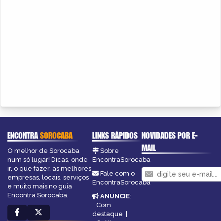
ENCONTRA
SOROCABA
LINKS RÁPIDOS
NOVIDADES POR E-
MAIL
O melhor de Sorocaba
Sobre
num só lugar! Dicas, onde
EncontraSorocaba
ir, o que fazer, as melhores
Fale com o
empresas, locais, serviços
EncontraSorocaba
e muito mais no guia
Encontra Sorocaba.
ANUNCIE
:
Com
destaque
|