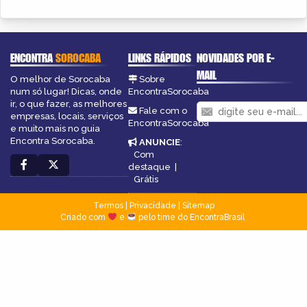
ENCONTRA
SOROCABA
LINKS RÁPIDOS
NOVIDADES POR E-
MAIL
O melhor de Sorocaba
Sobre
num só lugar! Dicas, onde
EncontraSorocaba
ir, o que fazer, as melhores
Fale com o
empresas, locais, serviços
EncontraSorocaba
e muito mais no guia
Encontra Sorocaba.
ANUNCIE
:
Com
destaque
|
Grátis
Termos
|
Privacidade
|
Sitemap
Criado com
e
pelo time do EncontraBrasil