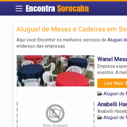
Encontra
Sorocaba
Aluguel de Mesas e Cadeiras em S
Aqui você Encontra! os melhores serviços de
Aluguel 
endereço das empresas.
Wanel Mes
Empresa especi
eventos. A me
Leia Mais
Aluguel de
Anabelli H
Anabelli Hase
Aluguel de