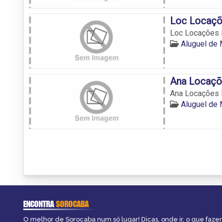
Loc Locaçõ
Loc Locações 
Aluguel de
Ana Locaçõ
Ana Locações 
Aluguel de
ENCONTRA
SOROCABA
O melhor de Sorocaba num só lugar! Dicas, onde ir, o que fazer