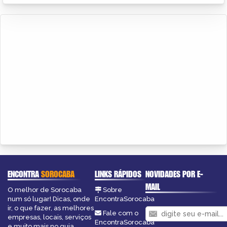
ENCONTRA
SOROCABA
LINKS RÁPIDOS
NOVIDADES POR E-
MAIL
O melhor de Sorocaba
Sobre
num só lugar! Dicas, onde
EncontraSorocaba
ir, o que fazer, as melhores
Fale com o
empresas, locais, serviços
EncontraSorocaba
e muito mais no guia