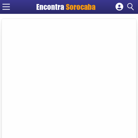
Encontra
Sorocaba
Cadastrar empresa
Fazer login
Criar conta