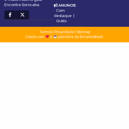
Encontra Sorocaba.
ANUNCIE
:
Com
destaque
|
Grátis
Termos
|
Privacidade
|
Sitemap
Criado com
e
pelo time do EncontraBrasil