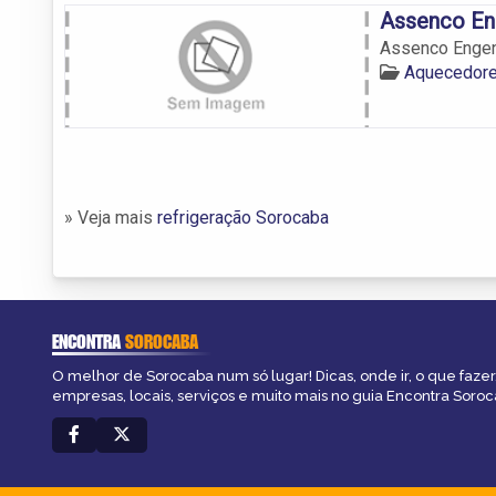
Assenco En
Assenco Engen
Aquecedore
» Veja mais
refrigeração Sorocaba
ENCONTRA
SOROCABA
O melhor de Sorocaba num só lugar! Dicas, onde ir, o que fazer
empresas, locais, serviços e muito mais no guia Encontra Soroc