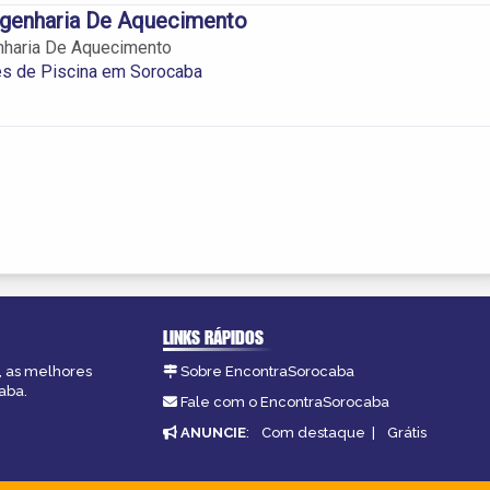
genharia De Aquecimento
haria De Aquecimento
s de Piscina em Sorocaba
LINKS RÁPIDOS
, as melhores
Sobre EncontraSorocaba
aba.
Fale com o EncontraSorocaba
ANUNCIE
:
Com destaque
|
Grátis