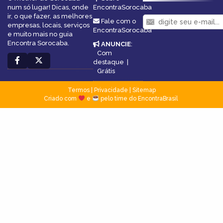
num só lugar! Dicas, onde
EncontraSorocaba
ir, o que fazer, as melhores
Fale com o
empresas, locais, serviços
EncontraSorocaba
e muito mais no guia
Encontra Sorocaba.
ANUNCIE
:
Com
destaque
|
Grátis
Termos
|
Privacidade
|
Sitemap
Criado com
e
pelo time do EncontraBrasil