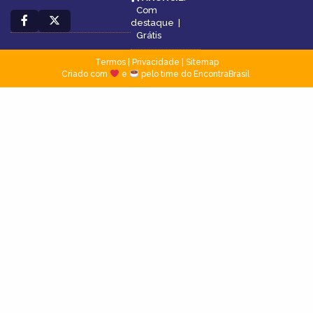
Com
destaque
|
Grátis
Termos
|
Privacidade
|
Sitemap
Criado com
e
pelo time do EncontraBrasil