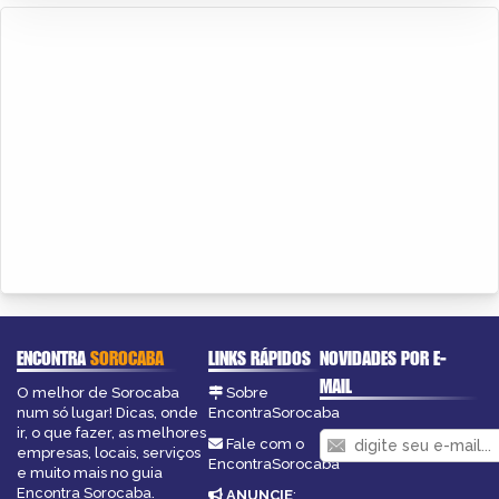
ENCONTRA
SOROCABA
LINKS RÁPIDOS
NOVIDADES POR E-
MAIL
O melhor de Sorocaba
Sobre
num só lugar! Dicas, onde
EncontraSorocaba
ir, o que fazer, as melhores
Fale com o
empresas, locais, serviços
EncontraSorocaba
e muito mais no guia
Encontra Sorocaba.
ANUNCIE
: