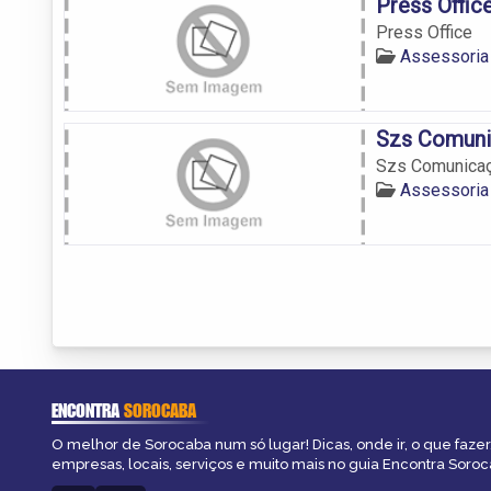
Press Offic
Press Office
Assessoria
Szs Comuni
Szs Comunicaç
Assessoria
ENCONTRA
SOROCABA
O melhor de Sorocaba num só lugar! Dicas, onde ir, o que fazer
empresas, locais, serviços e muito mais no guia Encontra Soroc