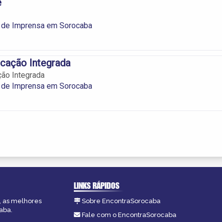
e
 de Imprensa em Sorocaba
cação Integrada
ão Integrada
 de Imprensa em Sorocaba
LINKS RÁPIDOS
, as melhores
Sobre EncontraSorocaba
aba.
Fale com o EncontraSorocaba