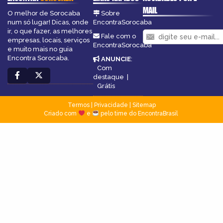
MAIL
O melhor de Sorocaba
Sobre
num só lugar! Dicas, onde
EncontraSorocaba
ir, o que fazer, as melhores
Fale com o
empresas, locais, serviços
EncontraSorocaba
e muito mais no guia
Encontra Sorocaba.
ANUNCIE
:
Com
destaque
|
Grátis
Termos
|
Privacidade
|
Sitemap
Criado com
e
pelo time do EncontraBrasil