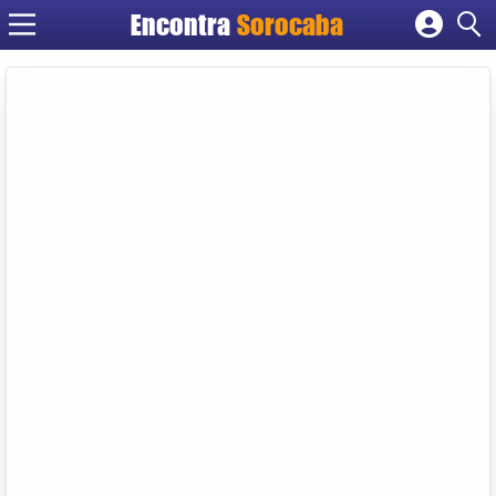
Encontra
Sorocaba
Cadastrar empresa
Fazer login
Criar conta