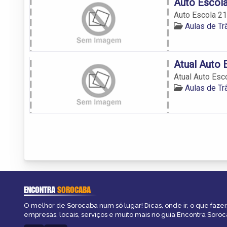
Auto Escola
Auto Escola 21
Aulas de Tr
Atual Auto 
Atual Auto Esc
Aulas de Tr
ENCONTRA
SOROCABA
O melhor de Sorocaba num só lugar! Dicas, onde ir, o que fazer
empresas, locais, serviços e muito mais no guia Encontra Soroc