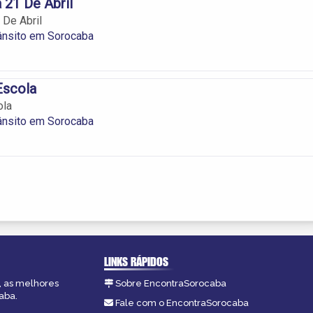
 21 De Abril
 De Abril
ânsito em Sorocaba
Escola
ola
ânsito em Sorocaba
LINKS RÁPIDOS
, as melhores
Sobre EncontraSorocaba
aba.
Fale com o EncontraSorocaba