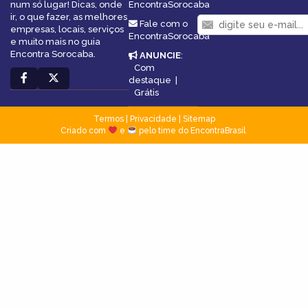
num só lugar! Dicas, onde
EncontraSorocaba
ir, o que fazer, as melhores
Fale com o
empresas, locais, serviços
EncontraSorocaba
e muito mais no guia
Encontra Sorocaba.
ANUNCIE
:
Com
destaque
|
Grátis
Termos
|
Privacidade
|
Sitemap
Criado com
e
pelo time do EncontraBrasil