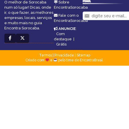
MAIL
O melhor de Sorocaba
Sobre
num só lugar! Dicas, onde
EncontraSorocaba
ir, o que fazer, as melhores
Fale com o
empresas, locais, serviços
EncontraSorocaba
e muito mais no guia
Encontra Sorocaba.
ANUNCIE
:
Com
destaque
|
Grátis
Termos
|
Privacidade
|
Sitemap
Criado com
e
pelo time do EncontraBrasil