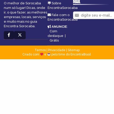
MAIL
O melhor de Sorocaba
Sobre
num só lugar! Dicas, onde
EncontraSorocaba
ir, o que fazer, as melhores
Fale com o
empresas, locais, serviços
EncontraSorocaba
e muito mais no guia
Encontra Sorocaba.
ANUNCIE
:
Com
destaque
|
Grátis
Termos
|
Privacidade
|
Sitemap
Criado com
e
pelo time do EncontraBrasil